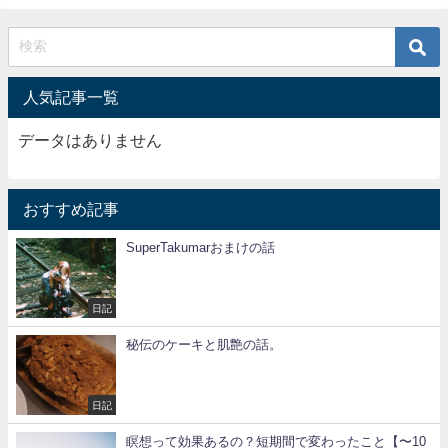
人気記事一覧
データはありません
おすすめ記事
SuperTakumarおまけの話
日記
秘伝のケーキと肌艶の話。
日記
瞑想って効果あるの？短期間で変わったこと【〜10