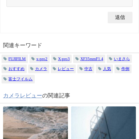
関連キーワード
FUJIFILM
x-pro2
X-pro3
XF35mmF1.4
いまさら
おすすめ
カメラ
レビュー
中古
人気
作例
富士フイルム
カメラレビュー
の関連記事