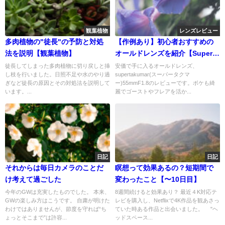
観葉植物
レンズレビュー
多肉植物の"徒長"の予防と対処
【作例あり】初心者おすすめの
法を説明【観葉植物】
オールドレンズを紹介【Super
Takumar 55mm F1.8】
徒長してしまった多肉植物に切り戻しと挿
安価で手に入るオールドレンズ、
し枝を行いました。日照不足や水のやり過
supertakumar(スーパータクマ
ぎなど徒長の原因とその対処法を説明して
ー)55mmF1.8のレビューです。ボケも綺
います。...
麗でゴーストやフレアを活か...
日記
日記
それからは毎日カメラのことだ
瞑想って効果あるの？短期間で
け考えて過ごした
変わったこと【〜10日目】
今年のGWは充実したものでした。 本来、
8週間続けると効果あり？ 最近４K対応テ
GWの楽しみ方はこうです。 自粛が明けた
レビを購入し、Netflixで4K作品を観あさっ
わけではありませんが、節度を守れば“ち
ていた時ある作品と出会いました。 "ヘ
ょっとそこまで”は許容...
ッドスペース...