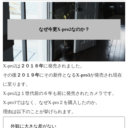
なぜ今更X-pro2なのか？
X-pro2は
２０１６年
に発売されました。
その後
２０１９年
にその新作となる
X-pro3
が発売され現在
に至ります。
X-pro2は１世代前の６年も前に発売されたカメラです。
X-pro3ではなく、なぜX-pro２を購入したのか。
理由は以下のことが挙げられます。
外観に大きな差がない