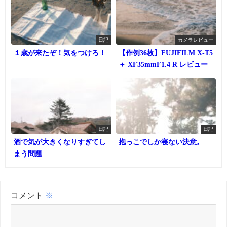
日記
カメラレビュー
１歳が来たぞ！気をつけろ！
【作例36枚】FUJIFILM X-T5
＋ XF35mmF1.4 R レビュー
日記
日記
酒で気が大きくなりすぎてし
抱っこでしか寝ない決意。
まう問題
コメント
※