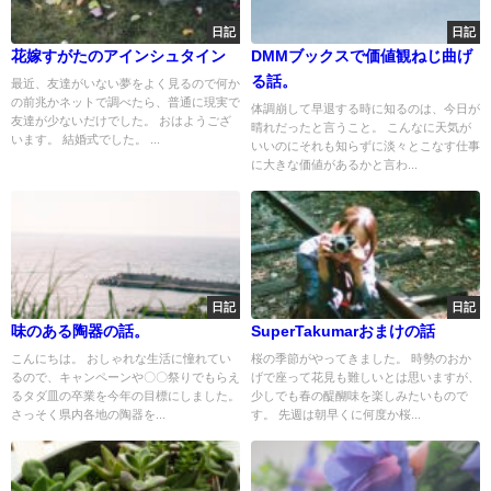
日記
日記
花嫁すがたのアインシュタイン
DMMブックスで価値観ねじ曲げ
る話。
最近、友達がいない夢をよく見るので何か
の前兆かネットで調べたら、普通に現実で
体調崩して早退する時に知るのは、今日が
友達が少ないだけでした。 おはようござ
晴れだったと言うこと。 こんなに天気が
います。 結婚式でした。 ...
いいのにそれも知らずに淡々とこなす仕事
に大きな価値があるかと言わ...
日記
日記
味のある陶器の話。
SuperTakumarおまけの話
こんにちは。 おしゃれな生活に憧れてい
桜の季節がやってきました。 時勢のおか
るので、キャンペーンや〇〇祭りでもらえ
げで座って花見も難しいとは思いますが、
るタダ皿の卒業を今年の目標にしました。
少しでも春の醍醐味を楽しみたいもので
さっそく県内各地の陶器を...
す。 先週は朝早くに何度か桜...