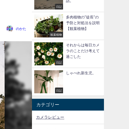
話。
日記
多肉植物の"徒長"の
予防と対処法を説明
のかた
【観葉植物】
観葉植物
それからは毎日カメ
ラのことだけ考えて
過ごした
日記
しゃべれ新生児。
日記
カテゴリー
カメラレビュー