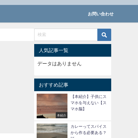
お問い合わせ
人気記事一覧
データはありません
おすすめ記事
【本紹介】子供にス
マホを与えない【ス
マホ脳】
本紹介
カレーってスパイス
から作る必要ある？