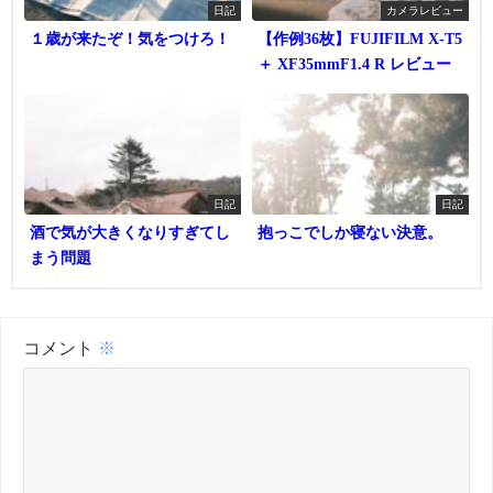
日記
カメラレビュー
１歳が来たぞ！気をつけろ！
【作例36枚】FUJIFILM X-T5
＋ XF35mmF1.4 R レビュー
日記
日記
酒で気が大きくなりすぎてし
抱っこでしか寝ない決意。
まう問題
コメント
※