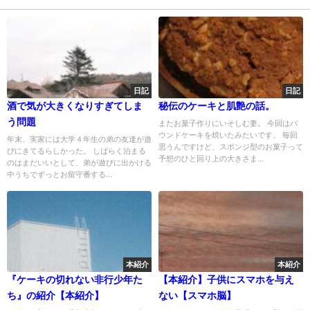
日記
日記
酒で気が大きくなりすぎてしま
秘伝のケーキと肌艶の話。
う問題
またお菓子作りにいそしむ妻。 今回はパ
ウンドケーキを焼いたみたいです。 毎回
年末、実家には大学４年生の弟の友達が遊
思うんですけど、スポンジ型のお菓子って
びにきてるらしかった。 しばらく泊まる
予想のひと回り上の大きさま...
のはまだいいとして、弟が遊びに出かける
中うちでずっとお留守番する...
本紹介
本紹介
『ケーキの切れない非行少年た
【本紹介】子供にスマホを与え
ち』の紹介【本紹介】
ない【スマホ脳】