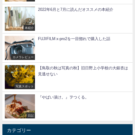
2022年6月と7月に読んだオススメの本紹介
本紹介
FUJIFILM x-pro2を一目惚れで購入した話
カメラレビュー
【鳥取の秋は写真の秋】旧日野上小学校の大銀杏は
見逃せない
写真スポット
『やばい漬け。』ヲつくる。
日記
カテゴリー