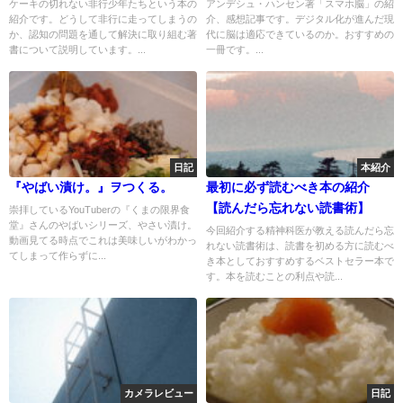
ケーキの切れない非行少年たちという本の
アンデシュ・ハンセン著「スマホ脳」の紹
紹介です。どうして非行に走ってしまうの
介、感想記事です。デジタル化が進んだ現
か、認知の問題を通して解決に取り組む著
代に脳は適応できているのか。おすすめの
書について説明しています。...
一冊です。...
日記
本紹介
『やばい漬け。』ヲつくる。
最初に必ず読むべき本の紹介
【読んだら忘れない読書術】
崇拝しているYouTuberの『くまの限界食
堂』さんのやばいシリーズ、やさい漬け。
今回紹介する精神科医が教える読んだら忘
動画見てる時点でこれは美味しいがわかっ
れない読書術は、読書を初める方に読むべ
てしまって作らずに...
き本としておすすめするベストセラー本で
す。本を読むことの利点や読...
カメラレビュー
日記