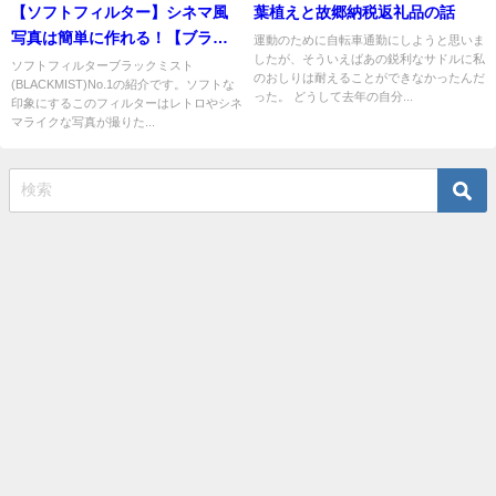
【ソフトフィルター】シネマ風
葉植えと故郷納税返礼品の話
写真は簡単に作れる！【ブラッ
運動のために自転車通勤にしようと思いま
したが、そういえばあの鋭利なサドルに私
クミストNo.1レビュー】
ソフトフィルターブラックミスト
のおしりは耐えることができなかったんだ
(BLACKMIST)No.1の紹介です。ソフトな
った。 どうして去年の自分...
印象にするこのフィルターはレトロやシネ
マライクな写真が撮りた...