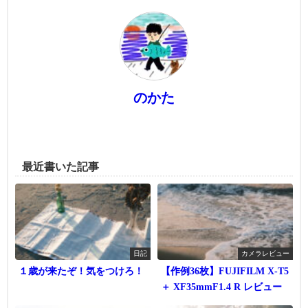
のかた
最近書いた記事
日記
カメラレビュー
１歳が来たぞ！気をつけろ！
【作例36枚】FUJIFILM X-T5
＋ XF35mmF1.4 R レビュー