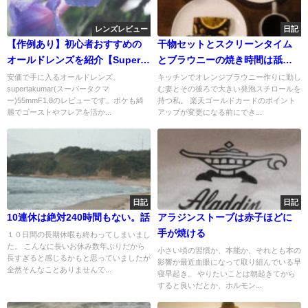
レンズレビュー
日記
【作例あり】初心者おすすめの
干物セットとスクリーンタイム
オールドレンズを紹介【Super
とブラウニーの焼き時間は舐め
Takumar 55mm F1.8】
てはいけない。
安価で手に入るオールドレンズ、
キッチンでオレンジブラウニー作りに勤し
supertakumar(スーパータクマ
む妻とその後ろで大きい発泡スチロールを
ー)55mmF1.8のレビューです。ボケも綺
持つ私。 楽天ゴールドカードのポイント
麗でゴーストやフレアを活か...
アップが変更になる前にでき...
日記
日記
10連休は絶対240時間もない。話
アラジンストーブは赤子ほどに
手が焼ける
１０日間の長期休暇も終わってしまいまし
た。 こんなに長いお休み数年ぶりだから
小さい頃の習慣か、本能か、それとも本の
長すぎると感じるかもと思っていましたが
影響か最近血眼になって取り組んでいる早
全然そんなことありませんで...
寝早起き。 やりたいことは朝起きてから
すると良いだとか、ホルモン...