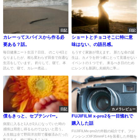
日記
日記
カレーってスパイスから作る必
ショートとチョコそこに特に意
要ある？話。
味はない、の語呂感。
毎日健康ニート生活７日目。 のこり4日と
もうすぐ家族が増えます。 新たな命の誕
なりましたが、相も変わらず田舎で自適な
生は、カメラを持つ者にとって見逃せない
生活をしています。 釣りして、寝て、本
イベントの１つです。 来るべき日のため
読んで、寝て、カレー煮込...
にレンズも新調し夫婦共に準...
日記
カメラレビュー
僕もきっと、セプテンバー。
FUJIFILM x-pro2を一目惚れで
購入した話
病室に入ると1人が2人になっていた時の
感情は用意し得るものではないと思う。
FUJIFILMx-pro2の外観の紹介です。フジ
人生観は全て野田洋次郎で履修済みだった
ノンレンズXF35mmF1.4を装着した外観を
私でさえ、他に漏れることは...