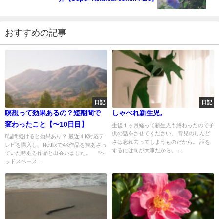
おすすめの記事
日記
日記
瞑想って効果あるの？短期間で
しゃべれ新生児。
変わったこと【〜10日目】
生後１ヶ月経って新生児も終わったので子
供の話をさせてください。 育児のしんど
8週間続けると効果あり？ 最近４K対応テ
さは忘れ去ってしまうものだから。 話を
レビを購入し、Netflixで4K作品を観あさっ
するには旬が大事だから。 ...
ていた時ある作品と出会いました。 "ヘ
ッドスペース...