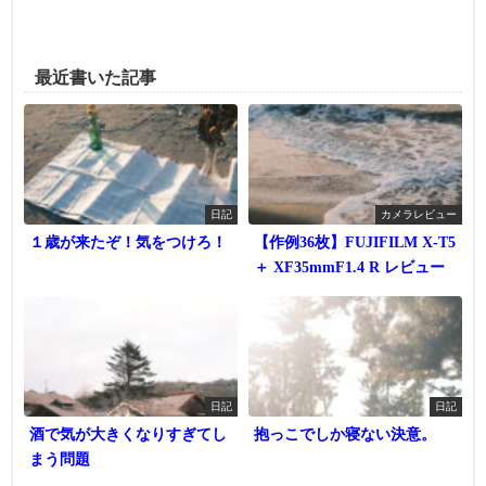
最近書いた記事
日記
カメラレビュー
１歳が来たぞ！気をつけろ！
【作例36枚】FUJIFILM X-T5
＋ XF35mmF1.4 R レビュー
日記
日記
酒で気が大きくなりすぎてし
抱っこでしか寝ない決意。
まう問題