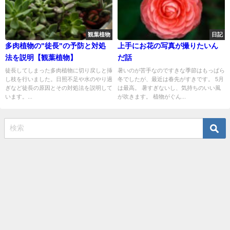
観葉植物
日記
多肉植物の"徒長"の予防と対処
上手にお花の写真が撮りたいん
法を説明【観葉植物】
だ話
徒長してしまった多肉植物に切り戻しと挿
暑いのが苦手なのですきな季節はもっぱら
し枝を行いました。日照不足や水のやり過
冬でしたが、最近は春先がすきです。 5月
ぎなど徒長の原因とその対処法を説明して
は最高。 暑すぎないし、気持ちのいい風
います。...
が吹きます。 植物がぐん...