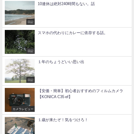
10連休は絶対240時間もない。話
日記
スマホの代わりにカレーに依存する話。
日記
１年のちょうどいい思い出
日記
【安価・簡単】初心者おすすめのフィルムカメラ
【KONICA C35 ef】
カメラレビュー
１歳が来たぞ！気をつけろ！