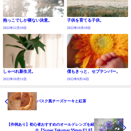
抱っこでしか寝ない決意。
子供を育てる子供。
2022年12月10日
2022年10月19日
しゃべれ新生児。
僕もきっと、セプテンバー。
2022年10月11日
2022年9月14日
バスク風チーズケーキと紅茶
【作例あり】初心者おすすめのオールドレンズを紹
介【Super Takumar 55mm F1.8】