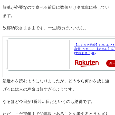
解凍が必要なので食べる前日に数個だけ冷蔵庫に移してい
ます。
故郷納税さまさまです。一生続けばいいのに。
【ふるさと納税】F99-03-02
容量!!かねふく 【訳あり】
(太腹切れ子)1kg
楽
最近本を読むようになりましたが、どうやら何かを成し遂
げるには人の寿命は短すぎるようです。
なるほど今日が1番若い日だというのも納得です。
ただ、まだ定年まで30年以上あることを考えるとうんざり