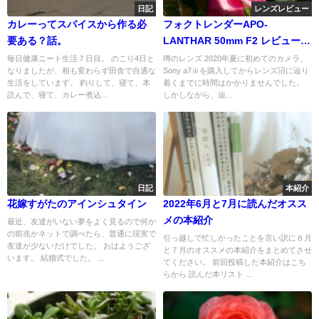
日記
レンズレビュー
カレーってスパイスから作る必
フォクトレンダーAPO-
要ある？話。
LANTHAR 50mm F2 レビュー
【作例あり】
毎日健康ニート生活７日目。 のこり4日と
噂のレンズ 2020年夏に初めてのカメラ、
なりましたが、相も変わらず田舎で自適な
Sony a7ⅲを購入してからレンズ沼に辿り
生活をしています。 釣りして、寝て、本
着くまでに時間はかかりませんでした。
読んで、寝て、カレー煮込...
しかしながら、辿...
日記
本紹介
花嫁すがたのアインシュタイン
2022年6月と7月に読んだオスス
メの本紹介
最近、友達がいない夢をよく見るので何か
の前兆かネットで調べたら、普通に現実で
引っ越しで忙しかったことを言い訳に６月
友達が少ないだけでした。 おはようござ
と７月のオススメの本紹介をまとめてさせ
います。 結婚式でした。 ...
てください。 前回投稿した本紹介はこち
らから 読んだ本リスト ...