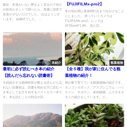
【FUJIFILMx-pro2】
最近、友達がいない夢をよく見るので何か
の前兆かネットで調べたら、普通に現実で
冬の切れ間に美保関灯台まで出かけること
友達が少ないだけでした。 おはようござ
にしました。 持っていくカメラは
います。 結婚式でした。 ...
FUJIFILMx-pro2。レンズは
XF35mmF1.4R。 見た目...
本紹介
観葉植物
最初に必ず読むべき本の紹介
【全５種】我が家に住んでる観
【読んだら忘れない読書術】
葉植物の紹介！
今回紹介する精神科医が教える読んだら忘
我が家で育てている観葉植物の紹介です。
れない読書術は、読書を初める方に読むべ
ホンコンカポック、アスプレニウム・ハリ
き本としておすすめするベストセラー本で
ケーン、サボテン、多肉植物、ムラサキオ
す。本を読むことの利点や読...
モトの紹介をしています。ど...