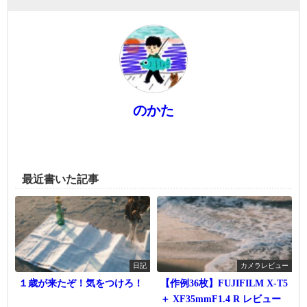
のかた
最近書いた記事
日記
カメラレビュー
１歳が来たぞ！気をつけろ！
【作例36枚】FUJIFILM X-T5
＋ XF35mmF1.4 R レビュー