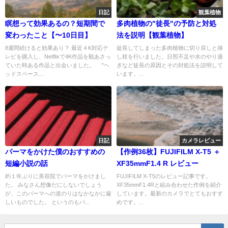
日記
観葉植物
瞑想って効果あるの？短期間で
多肉植物の"徒長"の予防と対処
変わったこと【〜10日目】
法を説明【観葉植物】
8週間続けると効果あり？ 最近４K対応テ
徒長してしまった多肉植物に切り戻しと挿
レビを購入し、Netflixで4K作品を観あさっ
し枝を行いました。日照不足や水のやり過
ていた時ある作品と出会いました。 "ヘ
ぎなど徒長の原因とその対処法を説明して
ッドスペース...
います。...
日記
カメラレビュー
パーマをかけた僕のおすすめの
【作例36枚】FUJIFILM X-T5 ＋
短編小説の話
XF35mmF1.4 R レビュー
約１年ぶりに美容院でパーマをかけまし
FUJIFILM X-T5のレビュー記事です。
た。 みなさん想像だにしないでしょう
XF35mmF1.4Rと組み合わせた作例を紹介
が、このパーマへの道のりはなかなかに厳
しています。最新のカメラでとてもおすす
しいものでした。 というのもパ...
めです。...