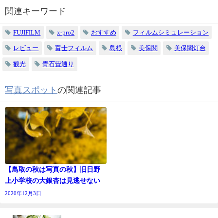
関連キーワード
FUJIFILM
x-pro2
おすすめ
フィルムシミュレーション
レビュー
富士フィルム
島根
美保関
美保関灯台
観光
青石畳通り
写真スポット
の関連記事
【鳥取の秋は写真の秋】旧日野
上小学校の大銀杏は見逃せない
2020年12月3日