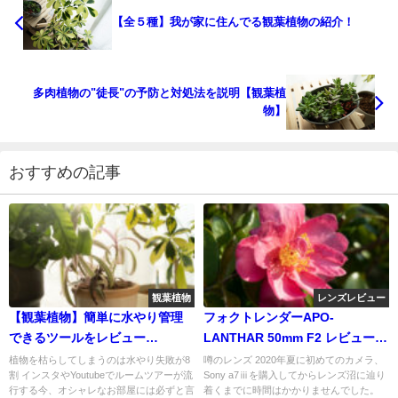
【全５種】我が家に住んでる観葉植物の紹介！
多肉植物の"徒長"の予防と対処法を説明【観葉植
物】
おすすめの記事
観葉植物
レンズレビュー
【観葉植物】簡単に水やり管理
フォクトレンダーAPO-
できるツールをレビュー
LANTHAR 50mm F2 レビュー
【SUSTEE】
【作例あり】
植物を枯らしてしまうのは水やり失敗が8
噂のレンズ 2020年夏に初めてのカメラ、
割 インスタやYoutubeでルームツアーが流
Sony a7ⅲを購入してからレンズ沼に辿り
行する今、オシャレなお部屋には必ずと言
着くまでに時間はかかりませんでした。