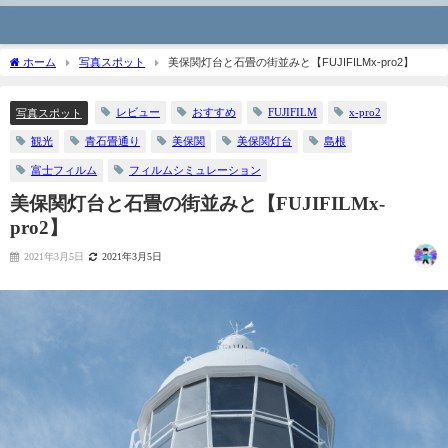
ホーム
写真スポット
美保関灯台と石畳の街並みと【FUJIFILMx-pro2】
レビュー
おすすめ
FUJIFILM
x-pro2
写真スポット
観光
青石畳通り
美保関
美保関灯台
島根
富士フィルム
フィルムシミュレーション
美保関灯台と石畳の街並みと【FUJIFILMx-
pro2】
2021年3月5日
2021年3月5日