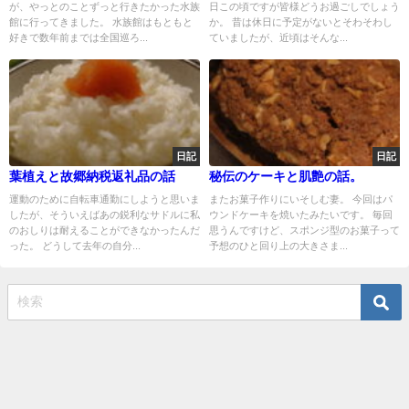
が、やっとのことずっと行きたかった水族
日この頃ですが皆様どうお過ごしでしょう
館に行ってきました。 水族館はもともと
か。 昔は休日に予定がないとそわそわし
好きで数年前までは全国巡ろ...
ていましたが、近頃はそんな...
日記
日記
葉植えと故郷納税返礼品の話
秘伝のケーキと肌艶の話。
運動のために自転車通勤にしようと思いま
またお菓子作りにいそしむ妻。 今回はパ
したが、そういえばあの鋭利なサドルに私
ウンドケーキを焼いたみたいです。 毎回
のおしりは耐えることができなかったんだ
思うんですけど、スポンジ型のお菓子って
った。 どうして去年の自分...
予想のひと回り上の大きさま...