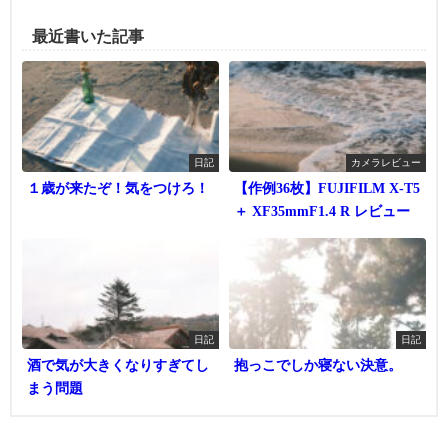
最近書いた記事
日記
カメラレビュー
１歳が来たぞ！気をつけろ！
【作例36枚】FUJIFILM X-T5
＋ XF35mmF1.4 R レビュー
日記
日記
酒で気が大きくなりすぎてし
抱っこでしか寝ない決意。
まう問題