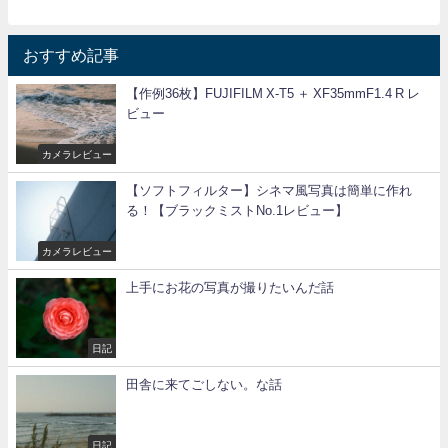
おすすめ記事
【作例36枚】FUJIFILM X-T5 ＋ XF35mmF1.4 R レ
ビュー
カメラレビュー
【ソフトフィルター】シネマ風写真は簡単に作れ
る！【ブラックミストNo.1レビュー】
カメラレビュー
上手にお花の写真が撮りたいんだ話
日記
田舎に来てごしない。な話
日記