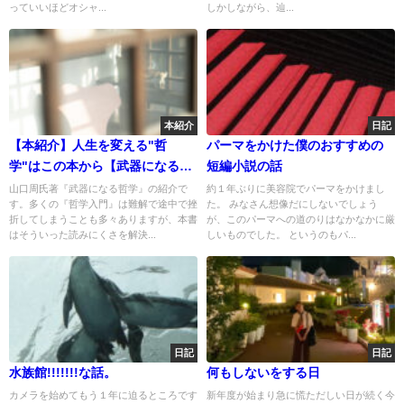
っていいほどオシャ...
しかしながら、辿...
本紹介
日記
【本紹介】人生を変える"哲
パーマをかけた僕のおすすめの
学"はこの本から【武器になる哲
短編小説の話
学】
山口周氏著『武器になる哲学』の紹介で
約１年ぶりに美容院でパーマをかけまし
す。多くの『哲学入門』は難解で途中で挫
た。 みなさん想像だにしないでしょう
折してしまうことも多々ありますが、本書
が、このパーマへの道のりはなかなかに厳
はそういった読みにくさを解決...
しいものでした。 というのもパ...
日記
日記
水族館!!!!!!!な話。
何もしないをする日
カメラを始めてもう１年に迫るところです
新年度が始まり急に慌ただしい日が続く今