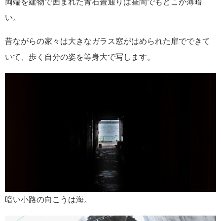
両端を建物で囲まれた青石畳通りは昼間でもどこか薄暗
い。
昔ながらの家々は大きなガラス窓がはめられた扉でできて
いて、歩く自分の姿を等身大で写します。
暗い小路の向こうは海。