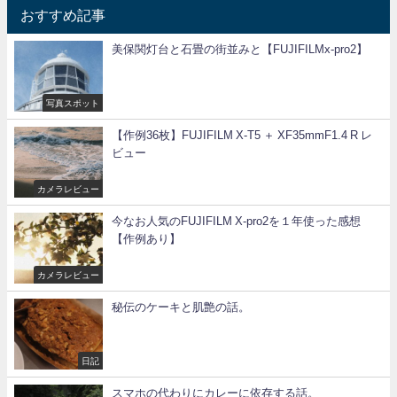
おすすめ記事
美保関灯台と石畳の街並みと【FUJIFILMx-pro2】
写真スポット
【作例36枚】FUJIFILM X-T5 ＋ XF35mmF1.4 R レ
ビュー
カメラレビュー
今なお人気のFUJIFILM X-pro2を１年使った感想
【作例あり】
カメラレビュー
秘伝のケーキと肌艶の話。
日記
スマホの代わりにカレーに依存する話。