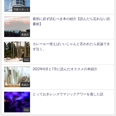
写真スポット
最初に必ず読むべき本の紹介【読んだら忘れない読
書術】
本紹介
カレールー使えばいいじゃんと言われたら反論でき
ず泣く。
日記
2022年6月と7月に読んだオススメの本紹介
本紹介
とっておきレンズでマジックアワーを逃した話
日記