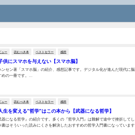
ビュー
読むべき本
ベストセラー
感想
子供にスマホを与えない【スマホ脳】
ハンセン著「スマホ脳」の紹介、感想記事です。デジタル化が進んだ現代に脳
めの一冊です。...
ビュー
読むべき本
ベストセラー
感想
人生を変える"哲学"はこの本から【武器になる哲学】
武器になる哲学』の紹介です。多くの『哲学入門』は難解で途中で挫折してし
本書はそういった読みにくさを解決したおすすめの哲学入門書になっています。.