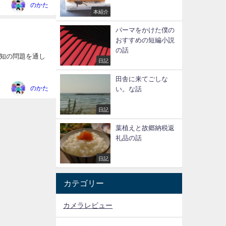
のかた
本紹介
パーマをかけた僕の
おすすめの短編小説
の話
知の問題を通し
日記
田舎に来てごしな
のかた
い。な話
日記
葉植えと故郷納税返
礼品の話
日記
カテゴリー
カメラレビュー