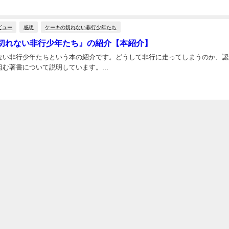
ビュー
感想
ケーキの切れない非行少年たち
切れない非行少年たち』の紹介【本紹介】
ない非行少年たちという本の紹介です。どうして非行に走ってしまうのか、認
む著書について説明しています。...