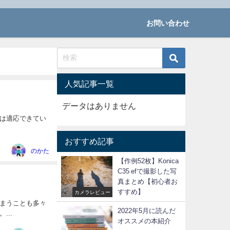
お問い合わせ
人気記事一覧
データはありません
は適応できてい
おすすめ記事
のかた
【作例52枚】Konica
C35 efで撮影した写
真まとめ【初心者お
すすめ】
カメラレビュー
まうことも多々
2022年5月に読んだ
..
オススメの本紹介