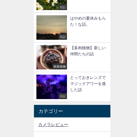
日記
はやめの夏休みもら
た！な話。
日記
【多肉植物】新しい
仲間たちの話
観葉植物
とっておきレンズで
マジックアワーを逃
した話
日記
カテゴリー
カメラレビュー