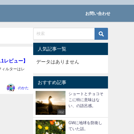
お問い合わせ
人気記事一覧
.1レビュー】
データはありません
のフィルターはレ
おすすめ記事
のかた
ショートとチョコそ
こに特に意味はな
い、の語呂感。
日記
GWに地球を防衛し
ていた話。