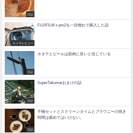
日記
FUJIFILM x-pro2を一目惚れで購入した話
カメラレビュー
ホタテとビールは筋肉に良いと信じている
日記
SuperTakumarおまけの話
日記
干物セットとスクリーンタイムとブラウニーの焼き
時間は舐めてはいけない。
日記