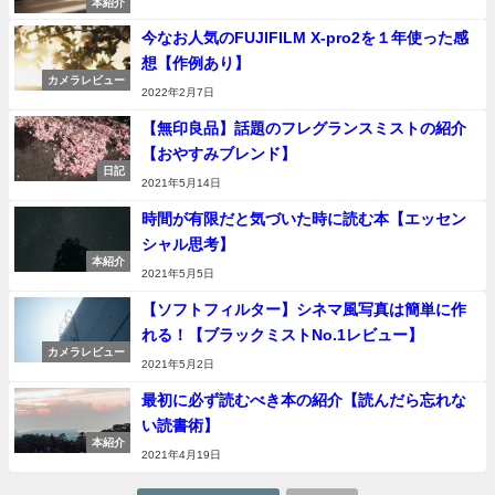
本紹介
今なお人気のFUJIFILM X-pro2を１年使った感
想【作例あり】
カメラレビュー
2022年2月7日
【無印良品】話題のフレグランスミストの紹介
【おやすみブレンド】
日記
2021年5月14日
時間が有限だと気づいた時に読む本【エッセン
シャル思考】
本紹介
2021年5月5日
【ソフトフィルター】シネマ風写真は簡単に作
れる！【ブラックミストNo.1レビュー】
カメラレビュー
2021年5月2日
最初に必ず読むべき本の紹介【読んだら忘れな
い読書術】
本紹介
2021年4月19日