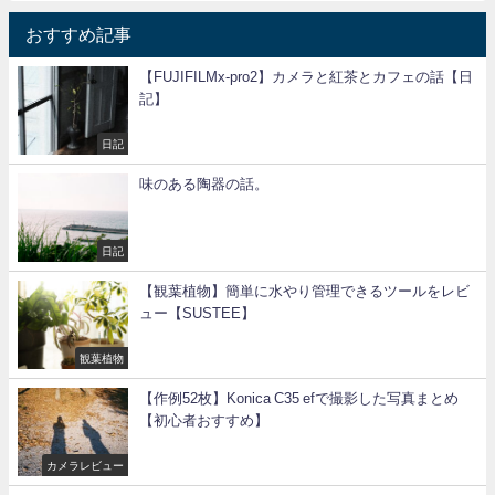
おすすめ記事
【FUJIFILMx-pro2】カメラと紅茶とカフェの話【日
記】
日記
味のある陶器の話。
日記
【観葉植物】簡単に水やり管理できるツールをレビ
ュー【SUSTEE】
観葉植物
【作例52枚】Konica C35 efで撮影した写真まとめ
【初心者おすすめ】
カメラレビュー